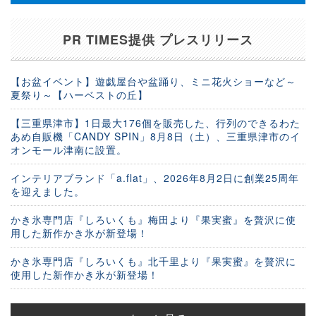
PR TIMES提供 プレスリリース
【お盆イベント】遊戯屋台や盆踊り、ミニ花火ショーなど～
夏祭り～【ハーベストの丘】
【三重県津市】1日最大176個を販売した、行列のできるわた
あめ自販機「CANDY SPIN」8月8日（土）、三重県津市のイ
オンモール津南に設置。
インテリアブランド「a.flat」、2026年8月2日に創業25周年
を迎えました。
かき氷専門店『しろいくも』梅田より『果実蜜』を贅沢に使
用した新作かき氷が新登場！
かき氷専門店『しろいくも』北千里より『果実蜜』を贅沢に
使用した新作かき氷が新登場！