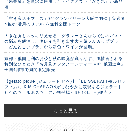
『果実蜜』を贅沢に使用したテイクアウト『かき氷』が新登
場！
「空き家活用フェス」9/4グラングリーン大阪で開催｜実践者
5名が“活用のリアル”を無料公開トーク
大きな胸もスッキリ見せる！グラマーさんならではのバスト
の悩みを解消し、キレイを引き出す大人気フルカップブラ
「どんとこいブラ」から新色・ワインが登場。
京都・祇園辻利のお茶と秋の味覚が織りなす、風情あふれる
特別なひととき『お月見アフタヌーンティー with 祇園辻利』
全国4都市で期間限定販売
【gelato pique (ジェラート ピケ)】「LE SSERAFIM(ルセラ
フィム)」KIM CHAEWONがしなやかに表現するジェラート
ピケのウェルネスウェアが初登場＜8月10日(月)発売＞
もっと見る