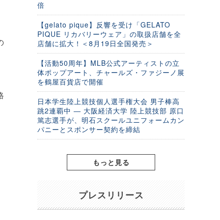
倍
【gelato pique】反響を受け「GELATO
PIQUE リカバリーウェア」の取扱店舗を全
の
店舗に拡大！＜8月19日全国発売＞
【活動50周年】MLB公式アーティストの立
体ポップアート、チャールズ・ファジーノ展
ロ
を鶴屋百貨店で開催
格
日本学生陸上競技個人選手権大会 男子棒高
跳2連覇中 ― 大阪経済大学 陸上競技部 原口
篤志選手が、明石スクールユニフォームカン
、
パニーとスポンサー契約を締結
もっと見る
プレスリリース