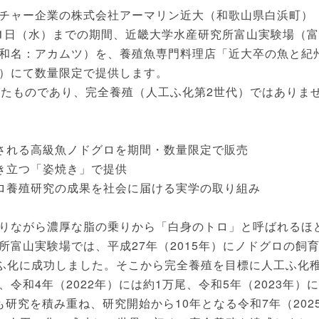
チャー企業の株式会社アーマリン近大（和歌山県白浜町）
月11日（水）までの期間、近畿大学水産研究所富山実験場（富
和名：アカムツ）を、養殖魚専門料理店「近大卒の魚と紀
）にて数量限定で提供します。
てたものであり、完全養殖（人工ふ化第2世代）ではありま
される高級魚ノドグロを期間・数量限定で販売
き立つ「姿焼き」で提供
ロ養殖研究の成果を社会に届ける実学の取り組み
りながら濃厚な脂の乗りから「白身のトロ」と呼ばれるほ
富山実験場では、平成27年（2015年）にノドグロの飼
人工ふ化に成功しました。そこから完全養殖を目標に人工ふ化
和4年（2022年）には約1万尾、令和5年（2023年）に
研究を積み重ね、研究開始から10年となる令和7年（202