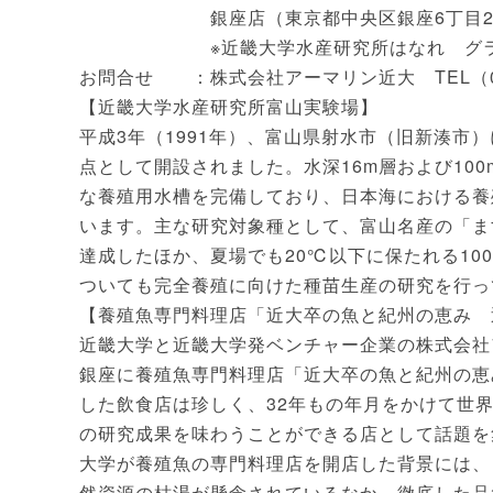
銀座店（東京都中央区銀座6丁目2番先 
※近畿大学水産研究所はなれ グランス
お問合せ ：株式会社アーマリン近大 TEL（06）
【近畿大学水産研究所富山実験場】
平成3年（1991年）、富山県射水市（旧新湊市
点として開設されました。水深16m層および10
な養殖用水槽を完備しており、日本海における養
います。主な研究対象種として、富山名産の「ま
達成したほか、夏場でも20℃以下に保たれる10
ついても完全養殖に向けた種苗生産の研究を行っ
【養殖魚専門料理店「近大卒の魚と紀州の恵み 
近畿大学と近畿大学発ベンチャー企業の株式会社ア
銀座に養殖魚専門料理店「近大卒の魚と紀州の恵
した飲食店は珍しく、32年もの年月をかけて世
の研究成果を味わうことができる店として話題を
大学が養殖魚の専門料理店を開店した背景には、
然資源の枯渇が懸念されているなか、徹底した品