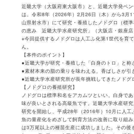
近畿大学（大阪府東大阪市）と、近畿大学発ベン
は、令和8年（2026年）2月26日（木）から3
山県射水市）にて研究・養殖したノドグロ（標準
の恵み 近畿大学水産研究所」（大阪店・銀座店
※今回提供するノドグロは人工ふ化第1世代を育
ん。
【本件のポイント】
●近畿大学が研究・養殖した「白身のトロ」と称
●素材本来の脂の乗りを味わえる、香ばしさが引
●近畿大学水産研究所が長年挑戦してきたノドグ
【ノドグロの養殖研究】
ノドグロは標準和名をアカムツといい、白身であ
味が良いとされる高級魚です。近畿大学水産研究所
研究を開始し、平成28年（2016年）10月に
魚の量産化をめざして飼育方法の改善に取り組み、令
は3万尾以上の種苗生産に成功しました。その後も