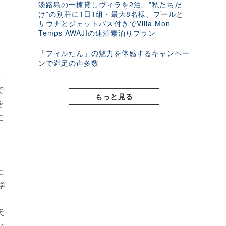
淡路島の一棟貸しヴィラを2泊、”私たちだ
け”の別荘に1日1組・最大8名様、プールと
サウナとジェットバス付きでVilla Mon
Temps AWAJIの連泊素泊りプラン
「フィルたん」の魅力を体感するキャンペー
拠
ンで満足の声多数
様
で
もっと見る
を
に
京
に
学
天
な