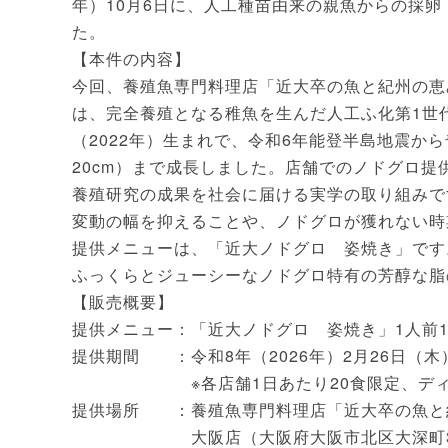
年）10月6日に、人工種苗由来の親魚からの採
た。
【本件の内容】
今回、養殖魚専門料理店「近大卒の魚と紀州の恵
は、完全養殖となる稚魚を生んだ人工ふ化第1世
（2022年）生まれで、令和6年能登半島地震か
20cm）まで成長しました。店舗でのノドグロ
養殖研究の成果を社会に届ける実学の取り組みで
変動の幅を抑えることや、ノドグロが獲れない時
提供メニューは、「近大ノドグロ 姿焼き」です
ふっくらとジューシーなノドグロ特有の芳醇な脂
【販売概要】
提供メニュー：「近大ノドグロ 姿焼き」1人前1尾
提供期間 ：令和8年（2026年）2月26日（木
※各店舗1日あたり20食限定、ディナ
提供場所 ：養殖魚専門料理店「近大卒の魚と
大阪店（大阪府大阪市北区大深町3番1