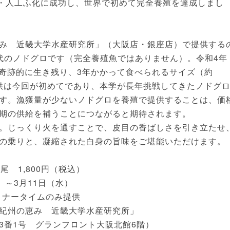
卵・人工ふ化に成功し、世界で初めて完全養殖を達成しまし
み 近畿大学水産研究所」（大阪店・銀座店）で提供する
代のノドグロです（完全養殖魚ではありません）。令和4年
ら奇跡的に生き残り、3年かかって食べられるサイズ（約
提供は今回が初めてであり、本学が長年挑戦してきたノドグ
す。漁獲量が少ないノドグロを養殖で提供することは、価
期の供給を補うことにつながると期待されます。
。じっくり火を通すことで、皮目の香ばしさを引き立たせ
の乗りと、凝縮された白身の旨味をご堪能いただけます。
 1,800円（税込）
）～3月11日（水）
ータイムのみ提供
紀州の恵み 近畿大学水産研究所」
号 グランフロント大阪北館6階）