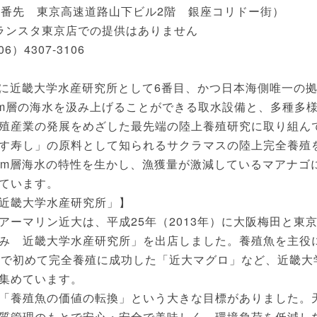
東京高速道路山下ビル2階 銀座コリドー街）
タ東京店での提供はありません
4307-3106
）に近畿大学水産研究所として6番目、かつ日本海側唯一の
0m層の海水を汲み上げることができる取水設備と、多種多
殖産業の発展をめざした最先端の陸上養殖研究に取り組ん
す寿し」の原料として知られるサクラマスの陸上完全養殖
0m層海水の特性を生かし、漁獲量が激減しているマアナゴ
ています。
近畿大学水産研究所」】
ーマリン近大は、平成25年（2013年）に大阪梅田と東
み 近畿大学水産研究所」を出店しました。養殖魚を主役
界で初めて完全養殖に成功した「近大マグロ」など、近畿大
集めています。
「養殖魚の価値の転換」という大きな目標がありました。
質管理のもとで安心・安全で美味しく、環境負荷を低減し