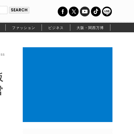
ファッション
ビジネス
大阪・関西万博
ss
販
営