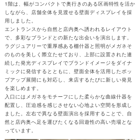
1階は、幅がコンパクトで奥行きのある区画特性を活か
しながら、店舗全体を見渡せる壁面ディスプレイを採
用しました。
エントランスから自然と店内奥へ誘われるレイアウト
で、多彩なブランドとの新たな出会いを演出します。
ラグジュアリーで重厚感ある棚什器と照明がメガネそ
のものを美しく際立たせており、上部に設置された連
続した発光ディスプレイでブランドイメージをダイナ
ミックに発信するとともに、壁面全体を活用したポッ
プアップ展開にも対応し、来店するたびに新しい発見
を楽しめます。
入口にはメガネをモチーフにした柔らかな曲線什器を
配置し、圧迫感を感じさせない心地よい空間を形成し
ました。左右で異なる壁面演出を採用することで、自
然と店内奥へ足を運びたくなる回遊性の高い売場とな
っています。