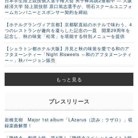
日本学生陸上競技個人選手権大会 男子棒高跳2連覇中 ― 大阪
経済大学 陸上競技部 原口篤志選手が、明石スクールユニフォ
ームカンパニーとスポンサー契約を締結
【ホテルグランヴィア京都】京都駅直結のホテルで味わう、4
つのレストランが趣向を凝らした記念の一皿 開業29周年を
記念し、秋の味覚「松茸」を堪能する特別メニューを提供
【シェラトン都ホテル大阪】月見と秋の味覚を愛でる和のア
フタヌーンティー「Night 和sweets ～和のアフタヌーンティ
ー～」秋バージョン販売
もっと見る
プレスリリース
岩橋玄樹 Major 1st album「LAzarus（読み：ラザロ）」収
録楽曲解禁！
「陳情令」劇場上映、第4弾！『陳情令スペシャルナイト上映