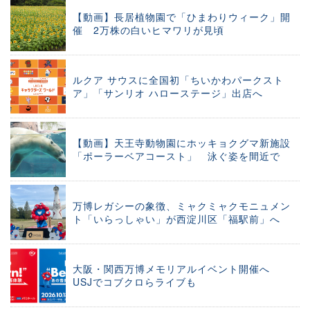
【動画】長居植物園で「ひまわりウィーク」開
催 2万株の白いヒマワリが見頃
ルクア サウスに全国初「ちいかわパークスト
ア」「サンリオ ハローステージ」出店へ
【動画】天王寺動物園にホッキョクグマ新施設
「ポーラーベアコースト」 泳ぐ姿を間近で
万博レガシーの象徴、ミャクミャクモニュメン
ト「いらっしゃい」が西淀川区「福駅前」へ
大阪・関西万博メモリアルイベント開催へ
USJでコブクロらライブも