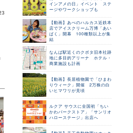
インアメの日」イベント ステ
ージやワークショップも
23
【動画】あべのハルカス近鉄本
店でアイスクリーム万博「あい
ぱく」開幕 100種類以上が集
結
なんば駅近くのクボタ旧本社跡
地に多目的アリーナ ホテル・
が
商業施設も計画
【動画】長居植物園で「ひまわ
りウィーク」開催 2万株の白
いヒマワリが見頃
ルクア サウスに全国初「ちい
かわパークストア」「サンリオ
ハローステージ」出店へ