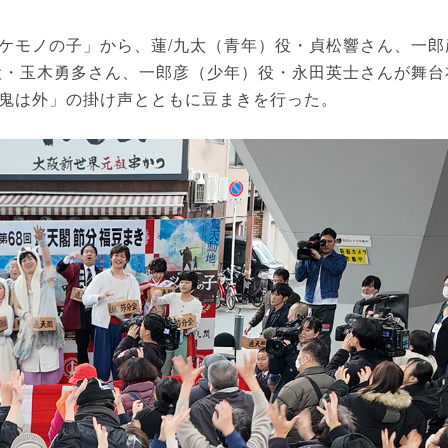
ケモノの子」から、蓮/九太（青年）役・貞松響さん、一郎
役・玉木勇多さん、一郎彦（少年）役・永田英士さんが舞台
鬼は外」の掛け声とともに豆まきを行った。