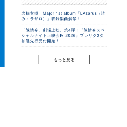
岩橋玄樹 Major 1st album「LAzarus（読
み：ラザロ）」収録楽曲解禁！
「陳情令」劇場上映、第4弾！『陳情令スペ
シャルナイト上映会Ⅳ 2026』プレリク2次
抽選先行受付開始！
もっと見る