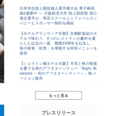
日本学生陸上競技個人選手権大会 男子棒高
跳2連覇中 ― 大阪経済大学 陸上競技部 原口
篤志選手が、明石スクールユニフォームカン
パニーとスポンサー契約を締結
【ホテルグランヴィア京都】京都駅直結のホ
テルで味わう、4つのレストランが趣向を凝
らした記念の一皿 開業29周年を記念し、
秋の味覚「松茸」を堪能する特別メニューを
提供
【シェラトン都ホテル大阪】月見と秋の味覚
を愛でる和のアフタヌーンティー「Night 和
sweets ～和のアフタヌーンティー～」秋バ
ージョン販売
もっと見る
プレスリリース