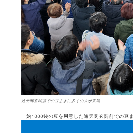
通天閣玄関前での豆まきに多くの人が来場
約1000袋の豆を用意した通天閣玄関前での豆