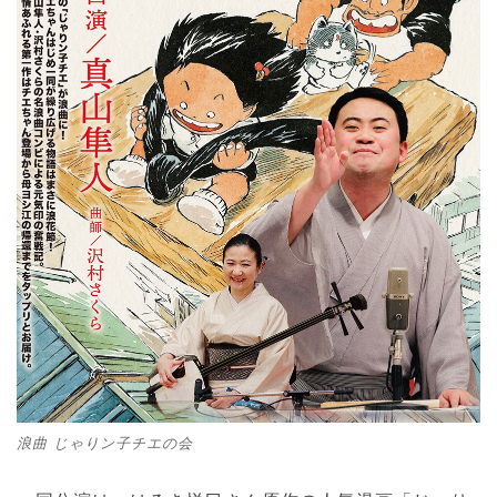
浪曲 じゃりン子チエの会