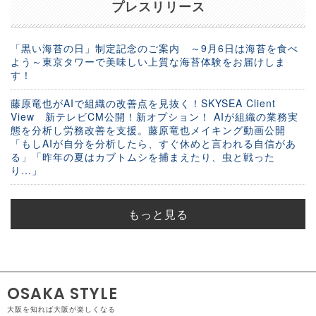
プレスリリース
「黒い海苔の日」制定記念のご案内 ～9月6日は海苔を食べ
よう～東京タワーで美味しい上質な海苔体験をお届けしま
す！
藤原竜也がAIで組織の改善点を見抜く！SKYSEA Client
View 新テレビCM公開！新オプション！ AIが組織の業務実
態を分析し労務改善を支援。藤原竜也メイキング動画公開
「もしAIが自分を分析したら、すぐ休めと言われる自信があ
る」「昨年の夏はカブトムシを捕まえたり、虫と戦った
り…」
もっと見る
OSAKA STYLE
大阪を知れば大阪が楽しくなる