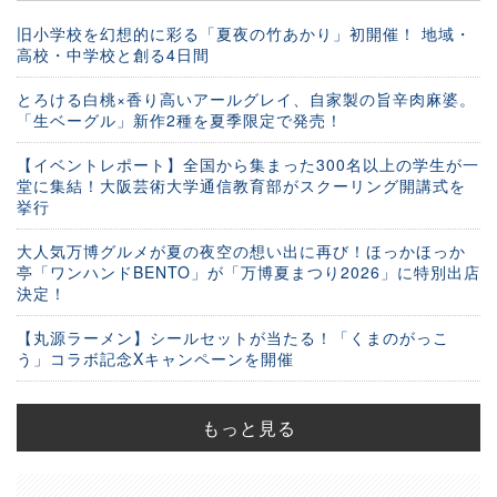
旧小学校を幻想的に彩る「夏夜の竹あかり」初開催！ 地域・
高校・中学校と創る4日間
とろける白桃×香り高いアールグレイ、自家製の旨辛肉麻婆。
「生ベーグル」新作2種を夏季限定で発売！
【イベントレポート】全国から集まった300名以上の学生が一
堂に集結！大阪芸術大学通信教育部がスクーリング開講式を
挙行
大人気万博グルメが夏の夜空の想い出に再び！ほっかほっか
亭「ワンハンドBENTO」が「万博夏まつり2026」に特別出店
決定！
【丸源ラーメン】シールセットが当たる！「くまのがっこ
う」コラボ記念Xキャンペーンを開催
もっと見る