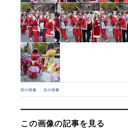
前の画像
次の画像
投
稿
この画像の記事を見る
ナ
ビ