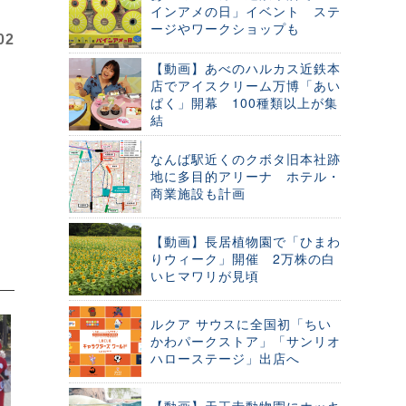
インアメの日」イベント ステ
ージやワークショップも
02
【動画】あべのハルカス近鉄本
ド
店でアイスクリーム万博「あい
ぱく」開幕 100種類以上が集
結
なんば駅近くのクボタ旧本社跡
地に多目的アリーナ ホテル・
商業施設も計画
【動画】長居植物園で「ひまわ
りウィーク」開催 2万株の白
いヒマワリが見頃
ルクア サウスに全国初「ちい
かわパークストア」「サンリオ
ハローステージ」出店へ