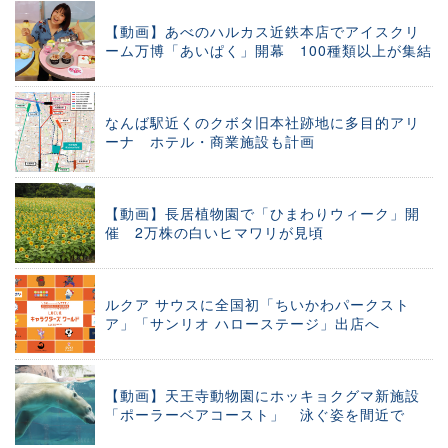
【動画】あべのハルカス近鉄本店でアイスクリ
ーム万博「あいぱく」開幕 100種類以上が集結
なんば駅近くのクボタ旧本社跡地に多目的アリ
ーナ ホテル・商業施設も計画
【動画】長居植物園で「ひまわりウィーク」開
催 2万株の白いヒマワリが見頃
ルクア サウスに全国初「ちいかわパークスト
ア」「サンリオ ハローステージ」出店へ
【動画】天王寺動物園にホッキョクグマ新施設
「ポーラーベアコースト」 泳ぐ姿を間近で