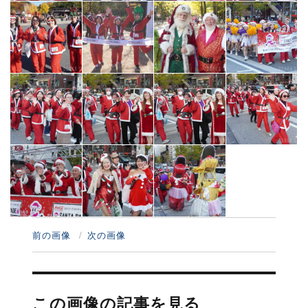
前の画像
次の画像
投
稿
この画像の記事を見る
ナ