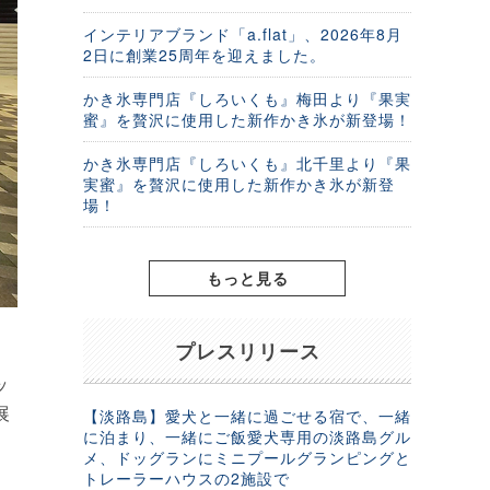
インテリアブランド「a.flat」、2026年8月
2日に創業25周年を迎えました。
かき氷専門店『しろいくも』梅田より『果実
蜜』を贅沢に使用した新作かき氷が新登場！
かき氷専門店『しろいくも』北千里より『果
実蜜』を贅沢に使用した新作かき氷が新登
場！
もっと見る
プレスリリース
ッ
展
【淡路島】愛犬と一緒に過ごせる宿で、一緒
に泊まり、一緒にご飯愛犬専用の淡路島グル
メ、ドッグランにミニプールグランピングと
トレーラーハウスの2施設で