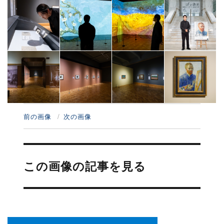
前の画像
次の画像
投
稿
この画像の記事を見る
ナ
ビ
ゲ
ー
シ
ョ
ン