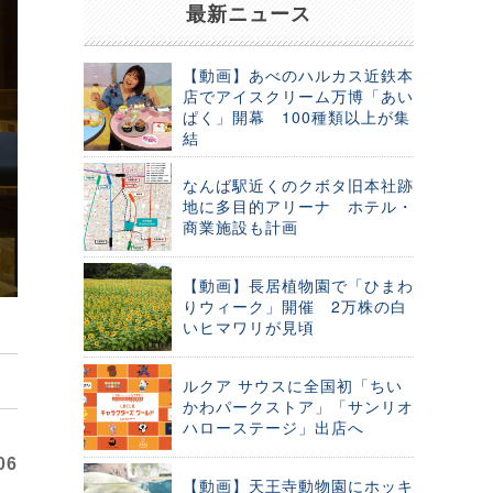
最新ニュース
【動画】あべのハルカス近鉄本
店でアイスクリーム万博「あい
ぱく」開幕 100種類以上が集
結
なんば駅近くのクボタ旧本社跡
地に多目的アリーナ ホテル・
商業施設も計画
【動画】長居植物園で「ひまわ
りウィーク」開催 2万株の白
いヒマワリが見頃
ルクア サウスに全国初「ちい
かわパークストア」「サンリオ
ハローステージ」出店へ
06
【動画】天王寺動物園にホッキ