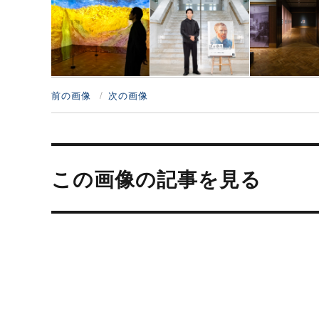
前の画像
次の画像
投
稿
この画像の記事を見る
ナ
ビ
ゲ
ー
シ
ョ
ン