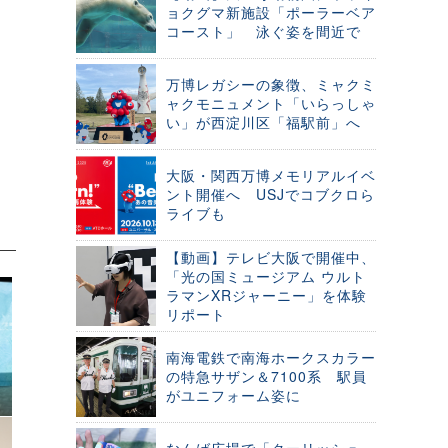
ョクグマ新施設「ポーラーベア
コースト」 泳ぐ姿を間近で
万博レガシーの象徴、ミャクミ
ャクモニュメント「いらっしゃ
い」が西淀川区「福駅前」へ
大阪・関西万博メモリアルイベ
ント開催へ USJでコブクロら
ライブも
【動画】テレビ大阪で開催中、
「光の国ミュージアム ウルト
ラマンXRジャーニー」を体験
リポート
南海電鉄で南海ホークスカラー
の特急サザン＆7100系 駅員
がユニフォーム姿に