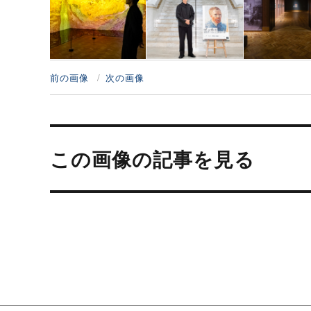
前の画像
次の画像
投
稿
この画像の記事を見る
ナ
ビ
ゲ
ー
シ
ョ
ン