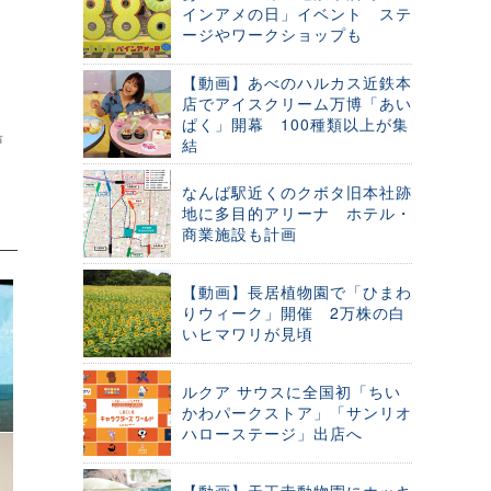
インアメの日」イベント ステ
ージやワークショップも
【動画】あべのハルカス近鉄本
店でアイスクリーム万博「あい
ぱく」開幕 100種類以上が集
声
結
なんば駅近くのクボタ旧本社跡
地に多目的アリーナ ホテル・
商業施設も計画
【動画】長居植物園で「ひまわ
りウィーク」開催 2万株の白
いヒマワリが見頃
ルクア サウスに全国初「ちい
かわパークストア」「サンリオ
ハローステージ」出店へ