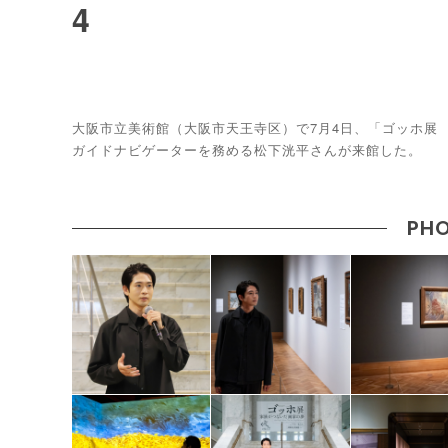
4
大阪市立美術館（大阪市天王寺区）で7月4日、「ゴッホ展
ガイドナビゲーターを務める松下洸平さんが来館した。
PHO