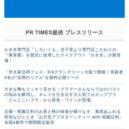
PR TIMES提供 プレスリリース
かき氷専門店『しろいくも』北千里より専門店こだわりの
『果実蜜』を贅沢に使用したテイクアウト『かき氷』が新登
場！
「空き家活用フェス」9/4グラングリーン大阪で開催｜実践者
5名が“活用のリアル”を無料公開トーク
大きな胸もスッキリ見せる！グラマーさんならではのバスト
の悩みを解消し、キレイを引き出す大人気フルカップブラ
「どんとこいブラ」から新色・ワインが登場。
京都・祇園辻利のお茶と秋の味覚が織りなす、風情あふれる
特別なひととき『お月見アフタヌーンティー with 祇園辻利』
全国4都市で期間限定販売