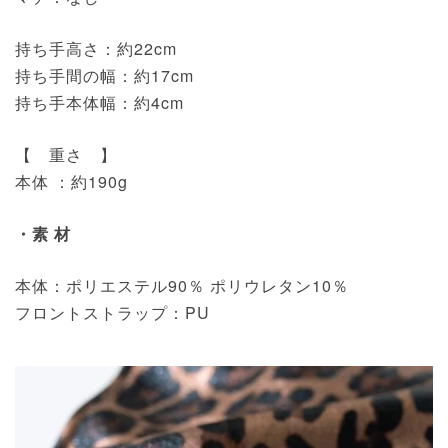
持ち手高さ：約22cm
持ち手間の幅：約17cm
持ち手本体幅：約4cm
【 重さ 】
本体 ：約190g
・素 材
本体：ポリエステル90％ ポリウレタン10％
フロントストラップ：PU