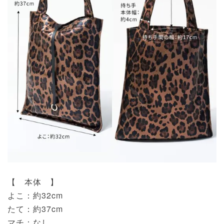
【 本体 】
よこ：約32cm
たて：約37cm
マチ：なし