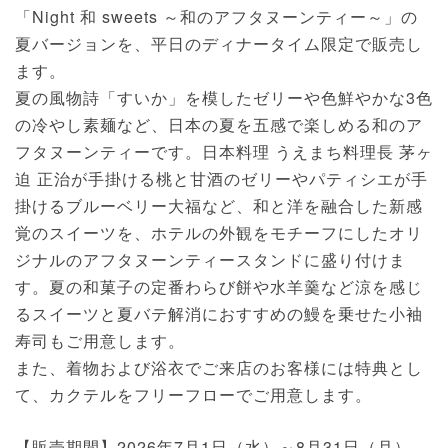
「Night 和 sweets ～和のアフタヌーンティー～」の
夏バージョンを、平日のディナータイム限定で販売し
ます。
夏の風物詩「すいか」を模したゼリーや色鮮やかな3色
の冷やし素麺など、日本の夏を五感で楽しめる和のア
フタヌーンティーです。日本料理 うえまち料理長 茅ヶ
迫 正治が手掛ける桃と甘酒のゼリーやパティシエが手
掛けるブルーベリー大福など、和と洋を融合した新感
覚のスイーツを、ホテルの外観をモチーフにしたオリ
ジナルのアフタヌーンティースタンドに盛り付けま
す。夏の和菓子の定番わらび餅や水羊羹など涼を感じ
るスイーツと夏バテ解消におすすめの鰻を乗せた小袖
寿司もご用意します。
また、着物および浴衣でご来店のお客様には特典とし
て、カクテルをフリーフローでご用意します。
【販売期間】2026年7月1日（水）～8月31日（月）