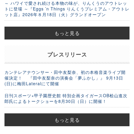
～ ハワイで愛され続ける本物の味が、りんくうのアウトレッ
トに登場 ～『Eggs ’n Things りんくうプレミアム・アウトレ
ット店』2026年８月18日（火）グランドオープン
もっと見る
プレスリリース
カンテレアナウンサー・田中友梨奈、初の本格音楽ライブ開
催決定！ 『田中友梨奈の演奏会「夢ふかし」』 9月13日
(日)に梅田Lateralにて開催
日刊スポーツ×甲子園歴史館 特別企画タイガースOB桧山進次
郎氏によるトークショーを8月30日（日）に開催！
もっと見る