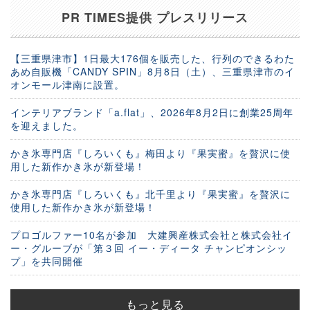
PR TIMES提供 プレスリリース
【三重県津市】1日最大176個を販売した、行列のできるわた
あめ自販機「CANDY SPIN」8月8日（土）、三重県津市のイ
オンモール津南に設置。
インテリアブランド「a.flat」、2026年8月2日に創業25周年
を迎えました。
かき氷専門店『しろいくも』梅田より『果実蜜』を贅沢に使
用した新作かき氷が新登場！
かき氷専門店『しろいくも』北千里より『果実蜜』を贅沢に
使用した新作かき氷が新登場！
プロゴルファー10名が参加 大建興産株式会社と株式会社イ
ー・グルーブが「第３回 イー・ディータ チャンピオンシッ
プ」を共同開催
もっと見る