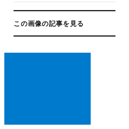
投
稿
この画像の記事を見る
ナ
ビ
ゲ
ー
シ
ョ
ン