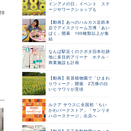
インアメの日」イベント ステ
ージやワークショップも
20
【動画】あべのハルカス近鉄本
店でアイスクリーム万博「あい
ぱく」開幕 100種類以上が集
結
なんば駅近くのクボタ旧本社跡
地に多目的アリーナ ホテル・
商業施設も計画
【動画】長居植物園で「ひまわ
りウィーク」開催 2万株の白
いヒマワリが見頃
ルクア サウスに全国初「ちい
かわパークストア」「サンリオ
ハローステージ」出店へ