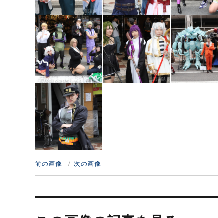
前の画像
次の画像
投
稿
ナ