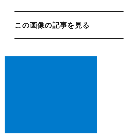
投
稿
この画像の記事を見る
ナ
ビ
ゲ
ー
シ
ョ
ン