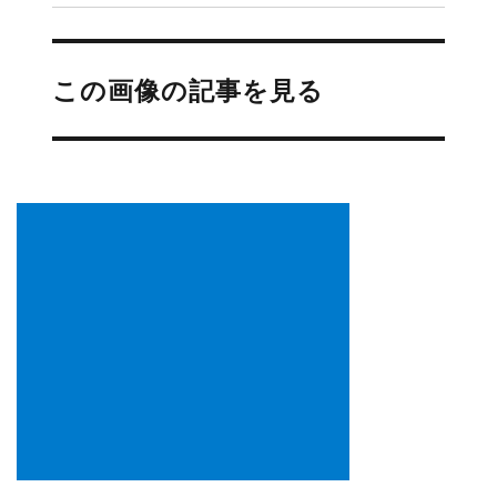
投
稿
この画像の記事を見る
ナ
ビ
ゲ
ー
シ
ョ
ン