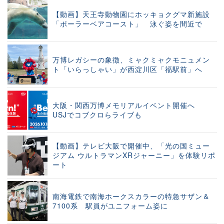
【動画】天王寺動物園にホッキョクグマ新施設
「ポーラーベアコースト」 泳ぐ姿を間近で
万博レガシーの象徴、ミャクミャクモニュメン
ト「いらっしゃい」が西淀川区「福駅前」へ
大阪・関西万博メモリアルイベント開催へ
USJでコブクロらライブも
【動画】テレビ大阪で開催中、「光の国ミュー
ジアム ウルトラマンXRジャーニー」を体験リポ
ート
南海電鉄で南海ホークスカラーの特急サザン＆
7100系 駅員がユニフォーム姿に