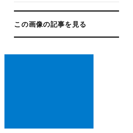
投
稿
この画像の記事を見る
ナ
ビ
ゲ
ー
シ
ョ
ン