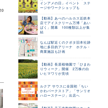
インアメの日」イベント ステ
ージやワークショップも
20
【動画】あべのハルカス近鉄本
店でアイスクリーム万博「あい
ぱく」開幕 100種類以上が集
結
なんば駅近くのクボタ旧本社跡
地に多目的アリーナ ホテル・
商業施設も計画
【動画】長居植物園で「ひまわ
りウィーク」開催 2万株の白
いヒマワリが見頃
ルクア サウスに全国初「ちい
かわパークストア」「サンリオ
ハローステージ」出店へ