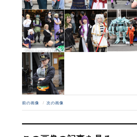
前の画像
次の画像
投
稿
ナ