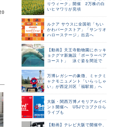
りウィーク」開催 2万株の白
いヒマワリが見頃
20
ルクア サウスに全国初「ちい
かわパークストア」「サンリオ
ハローステージ」出店へ
【動画】天王寺動物園にホッキ
ョクグマ新施設「ポーラーベア
コースト」 泳ぐ姿を間近で
万博レガシーの象徴、ミャクミ
ャクモニュメント「いらっしゃ
い」が西淀川区「福駅前」へ
大阪・関西万博メモリアルイベ
ント開催へ USJでコブクロら
ライブも
【動画】テレビ大阪で開催中、