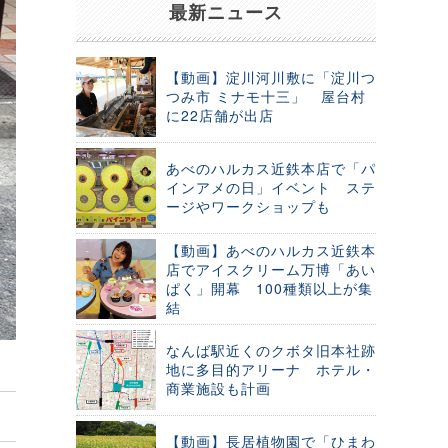
最新ニュース
【動画】淀川河川敷に「淀川つ
つみ市 ミナモ十三」 屋台村
に22店舗が出店
あべのハルカス近鉄本店で「パ
インアメの日」イベント ステ
ージやワークショップも
【動画】あべのハルカス近鉄本
店でアイスクリーム万博「あい
ぱく」開幕 100種類以上が集
結
なんば駅近くのクボタ旧本社跡
地に多目的アリーナ ホテル・
商業施設も計画
【動画】長居植物園で「ひまわ